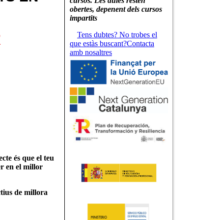
cursos. Les aules resten
obertes, depenent dels cursos
impartits
R
Tens dubtes? No trobes el
que estàs buscant?Contacta
amb nosaltres
ecte és que el teu
r en el millor
ctius de millora