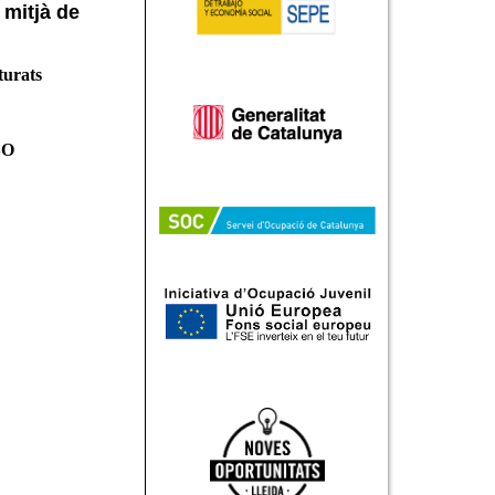
 mitjà de
turats
SO